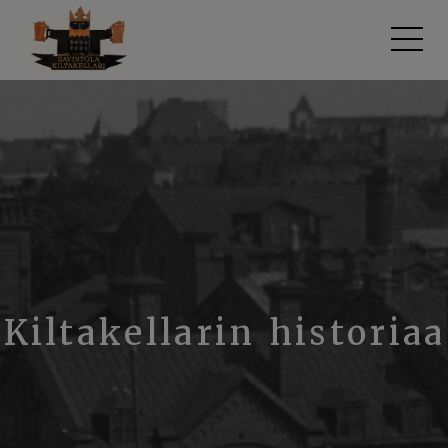
Siirry
sisältöön
Kiltakellarin historiaa