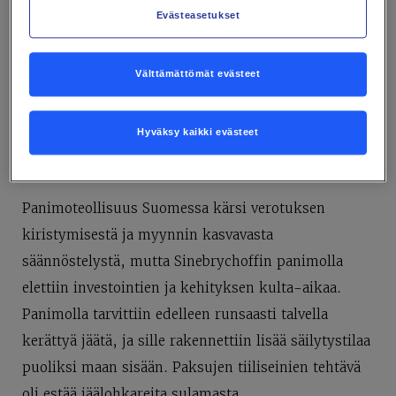
Evästeasetukset
Välttämättömät evästeet
Hyväksy kaikki evästeet
Panimoteollisuus Suomessa kärsi verotuksen
kiristymisestä ja myynnin kasvavasta
säännöstelystä, mutta Sinebrychoffin panimolla
elettiin investointien ja kehityksen kulta-aikaa.
Panimolla tarvittiin edelleen runsaasti talvella
kerättyä jäätä, ja sille rakennettiin lisää säilytystilaa
puo­liksi maan sisään. Paksujen tiiliseinien tehtävä
oli estää jäälohkareita sulamasta.