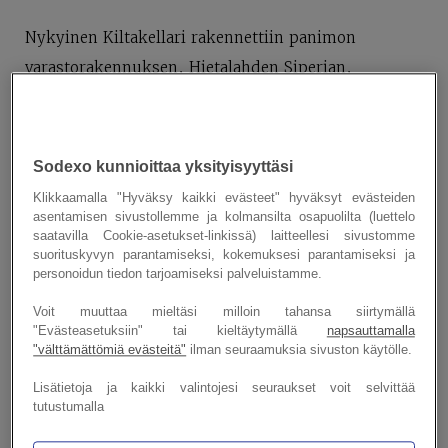
Nykyinen Kiltakellari rakennettiin panimon
varastorakennuksen, Hietalahden Siperian,
yhteyteen osana panimon muita suuria uudistuksia.
Vain kymmenisen vuotta aiemmin kaupungin
vesijohtoputki ylsi viimein Hietalahteen asti
Sodexo kunnioittaa yksityisyyttäsi
mullistaen panimon asukkaiden ja työntekijöiden
Klikkaamalla "Hyväksy kaikki evästeet" hyväksyt evästeiden
elämän. Panimo valaistiin höyrykoneen
asentamisen sivustollemme ja kolmansilta osapuolilta (luettelo
saatavilla Cookie-asetukset-linkissä) laitteellesi sivustomme
generaattorista sähkön saaneilla 300 hehkulampulla
suorituskyvyn parantamiseksi, kokemuksesi parantamiseksi ja
personoidun tiedon tarjoamiseksi palveluistamme.
ja konttoriin ilmestyi puhelin vauhdittamaan
liikeasioiden hoitoa.
Voit muuttaa mieltäsi milloin tahansa siirtymällä
"Evästeasetuksiin" tai kieltäytymällä
napsauttamalla
"välttämättömiä evästeitä"
ilman seuraamuksia sivuston käytölle.
Lisätietoja ja kaikki valintojesi seuraukset voit selvittää
tutustumalla