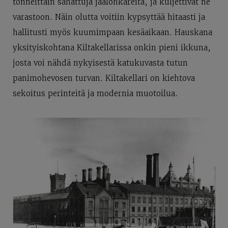
tonneittain sahattuja jäälohkareita, ja kuljettivat ne
varastoon. Näin olutta voitiin kypsyttää hitaasti ja
hallitusti myös kuumimpaan kesäaikaan. Hauskana
yksityiskohtana Kiltakellarissa onkin pieni ikkuna,
josta voi nähdä nykyisestä katukuvasta tutun
panimohevosen turvan. Kiltakellari on kiehtova
sekoitus perinteitä ja modernia muotoilua.