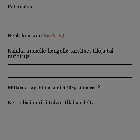
PP
Kellonaika
slash
VVVV
Henkilömäärä
(Pakollinen)
Kuinka monelle hengelle tarvitset tiloja tai
tarjoiluja.
Millaista tapahtumaa olet järjestämässä?
Kerro lisää mitä toivot tilaisuudelta.