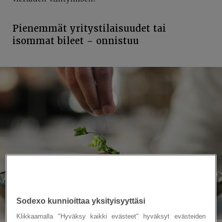
Pienemmät yritystilaisuudet tai
isommat bileet – onnistuu
Sodexo kunnioittaa yksityisyyttäsi
Klikkaamalla "Hyväksy kaikki evästeet" hyväksyt evästeiden