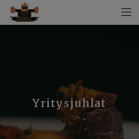
Siirry
sisältöön
Yritysjuhlat