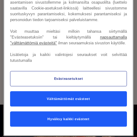
asentamisen sivustollemme ja kolmansilta osapuolilta (luettelo
Ruoka on tie sydämeen –
saatavilla Cookie-asetukset-linkissä) laitteellesi sivustomme
suorituskyvyn parantamiseksi, kokemuksesi parantamiseksi ja
yritysjuhlissakin
personoidun tiedon tarjoamiseksi palveluistamme.
Voit muuttaa mieltäsi milloin tahansa siirtymällä
Oli suunnitelmissa pikkujoulut, vuosijuhlat,
"Evästeasetuksiin" tai kieltäytymällä
napsauttamalla
cocktailtilaisuus, seminaari, tuotelanseeraus tai
"välttämättömiä evästeitä"
ilman seuraamuksia sivuston käytölle.
koulutuspäivä, on kokenut henkilökuntamme
Lisätietoja ja kaikki valintojesi seuraukset voit selvittää
mukana tapahtuman suunnittelussa alusta
tutustumalla
toteutukseen asti. Tilat muuntuvat eri tarpeisiin ja
teemoihin, joiden pohjalta valmistamme toiveidenne
Evästeasetukset
mukaiset tarjoilut.
Välttämättömät evästeet
Hyväksy kaikki evästeet